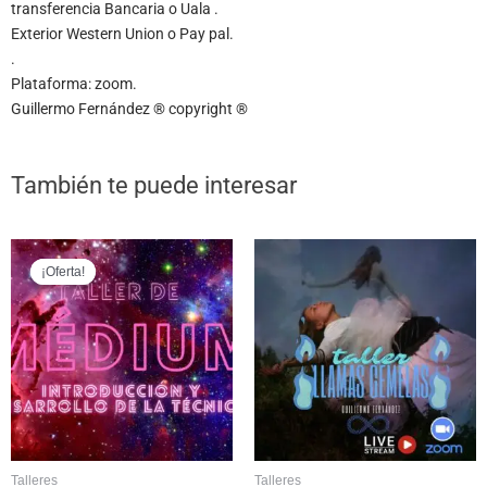
transferencia Bancaria o Uala .
Exterior Western Union o Pay pal.
.
Plataforma: zoom.
Guillermo Fernández ® copyright ®
También te puede interesar
El
El
precio
precio
¡Oferta!
¡Oferta!
original
actual
era:
es:
$500000.
$250000.
Talleres
Talleres