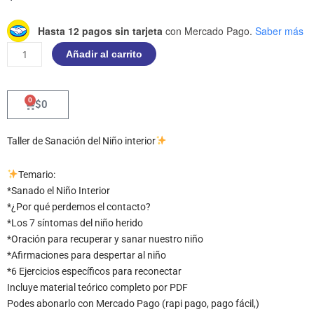
TALLER
Hasta 12 pagos sin tarjeta
con Mercado Pago.
Saber más
SANANDO
Añadir al carrito
CON
EL
NIÑO
0
Cart
$
0
INTERIOR
cantidad
Taller de Sanación del Niño interior
Temario:
*Sanado el Niño Interior
*¿Por qué perdemos el contacto?
*Los 7 síntomas del niño herido
*Oración para recuperar y sanar nuestro niño
*Afirmaciones para despertar al niño
*6 Ejercicios específicos para reconectar
Incluye material teórico completo por PDF
Podes abonarlo con Mercado Pago (rapi pago, pago fácil,)